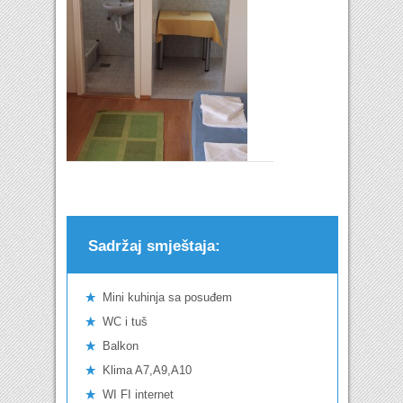
Sadržaj smještaja:
Mini kuhinja sa posuđem
WC i tuš
Balkon
Klima A7,A9,A10
WI FI internet