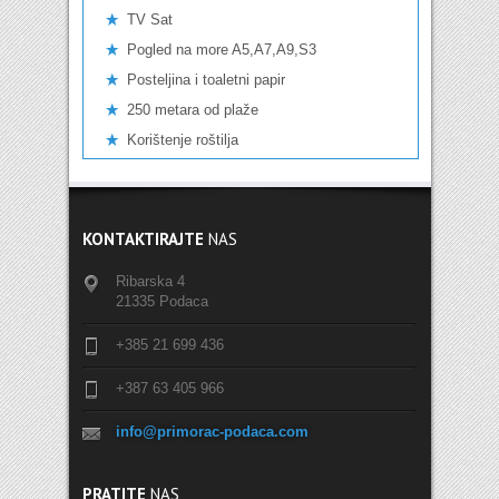
TV Sat
Pogled na more A5,A7,A9,S3
Posteljina i toaletni papir
250 metara od plaže
Korištenje roštilja
KONTAKTIRAJTE
NAS
Ribarska 4
21335 Podaca
+385 21 699 436
+387 63 405 966
info@primorac-podaca.com
PRATITE
NAS