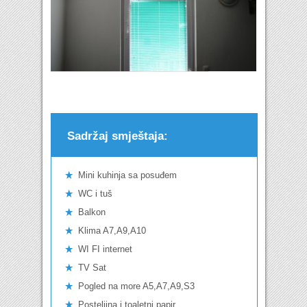
Sadržaj smještaja:
Mini kuhinja sa posuđem
WC i tuš
Balkon
Klima A7,A9,A10
WI FI internet
TV Sat
Pogled na more A5,A7,A9,S3
Posteljina i toaletni papir