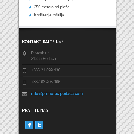
250 metara od plaže
Korištenje roštilja
KONTAKTIRAJTE
NAS
Ribarska 4
21335 Podaca
+385 21 699 436
+387 63 405 966
info@primorac-podaca.com
PRATITE
NAS