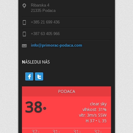
Ribarska 4
21335 Podaca
+385 21 699 436
+387 63 405 966
info@primorac-podaca.com
N
ÁSLEDUJ NÁS
PODACA
38
clear sky
°
vlhkost: 31%
vítr: 3m/s SSW
H 37 • L 35
37
31
31
32
°
°
°
°