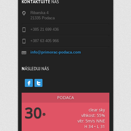
KONTAKTUJTE
NÁS
Ribarska 4
21335 Podaca
+385 21 699 436
+387 63 405 966
info@primorac-podaca.com
N
ÁSLEDUJ NÁS
PODACA
30
clear sky
°
vlhkost: 55%
vítr: 5m/s NNE
H 34 • L 31