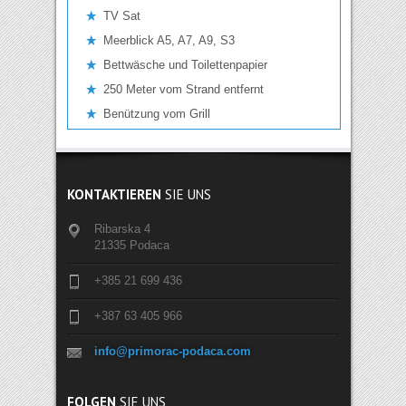
TV Sat
Meerblick A5, A7, A9, S3
Bettwäsche und Toilettenpapier
250 Meter vom Strand entfernt
Benützung vom Grill
KONTAKTIEREN
SIE UNS
Ribarska 4
21335 Podaca
+385 21 699 436
+387 63 405 966
info@primorac-podaca.com
FOLGEN
SIE UNS