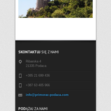
SKONTAKTUJ
SIĘ Z NAMI
Ribarska 4
21335 Podaca
+385 21 699 436
+387 63 405 966
info@primorac-podaca.com
POD
ĄŻAJ ZA NAMI