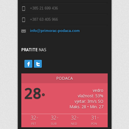
+385 21 699 436
+387 63 405 966
info@primorac-podaca.com
PRATITE
NAS
PODACA
28
vedro
°
vlažnost: 53%
vjetar: 3m/s SO
Maks. 28 • Min. 27
32
32
32
31
°
°
°
°
PET
SUB
NED
PON