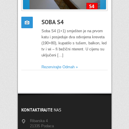
SOBA S4
Soba S4 (1+1) smješten je na prvom
katu i posjeduje dva odvojena kreveta
(190×80), kupatilo s tušem, balkon, led
tv i wi – fi bežični nterent. U cijenu su
uključeni […]
Rezervirajte Odmah »
KONTAKTIRAJTE
NAS
Ribarska 4
21335 Podaca