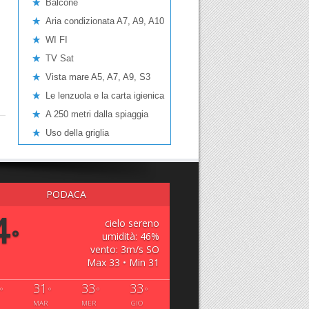
Balcone
Aria condizionata A7, A9, A10
WI FI
TV Sat
Vista mare A5, A7, A9, S3
Le lenzuola e la carta igienica
A 250 metri dalla spiaggia
Uso della griglia
PODACA
4
cielo sereno
°
umidità: 46%
vento: 3m/s SO
Max 33 • Min 31
31
33
33
°
°
°
°
MAR
MER
GIO