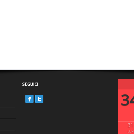
SEGUICI
3
31
LUN