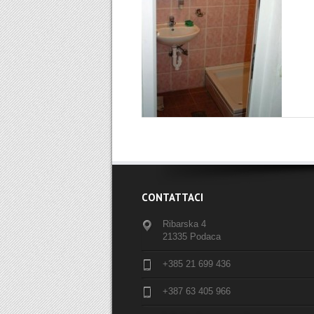
CONTATTACI
Ribarska 4
21335 Podaca
+385 21 699 436
+387 63 405 966