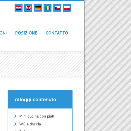
ONI
POSIZIONE
CONTATTO
Alloggi contenuto
Mini cucina con piatti
WC e doccia