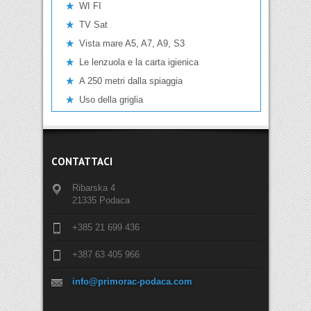
WI FI
TV Sat
Vista mare A5, A7, A9, S3
Le lenzuola e la carta igienica
A 250 metri dalla spiaggia
Uso della griglia
CONTATTACI
Ribarska 4
21335 Podaca
+385 21 699 436
+387 63 405 966
info@primorac-podaca.com