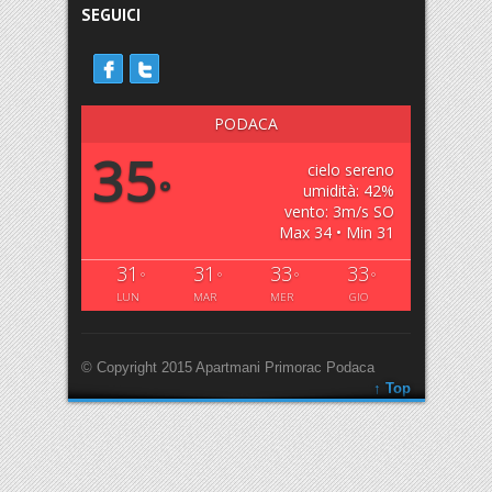
SEGUICI
PODACA
35
cielo sereno
°
umidità: 42%
vento: 3m/s SO
Max 34 • Min 31
31
31
33
33
°
°
°
°
LUN
MAR
MER
GIO
© Copyright 2015 Apartmani Primorac Podaca
↑ Top