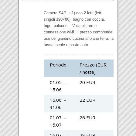
Camera S4(1 + 1) con 2 letti (letti
singoli 190×80), bagno con doccia,
frigo, balcone, TV satellitare e
connessione wi-fi. Il prezzo comprende:
uso del giardino cucina al piano terra, la
tassa locale e posto auto.
Periodo
Prezzo (EUR
/ notte)
01.05. –
20 EUR
15.06.
16.06. –
22 EUR
31.06.
01.07. –
26 EUR
15.07.
16.07. –
28 EUR