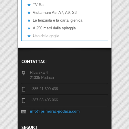
TV Sat
Vista mare A5, A7, A9, S3
Le lenzuola e la carta igienica
A 250 metri dalla spiaggia
Uso della griglia
CONTATTACI
Ribarska 4
21335 Podaca
+385 21 699 436
+387 63 405 966
info@primorac-podaca.com
SEGUICI