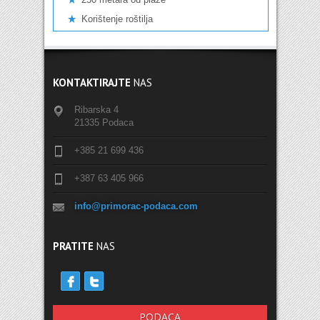
Korištenje roštilja
KONTAKTIRAJTE
NAS
Ribarska 4
21335 Podaca
+385 21 699 436
+387 63 405 966
info@primorac-podaca.com
PRATITE
NAS
PODACA