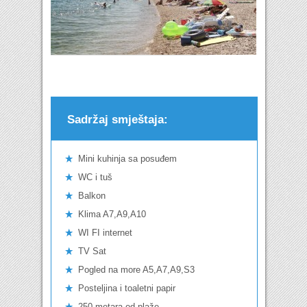
Sadržaj smještaja:
Mini kuhinja sa posuđem
WC i tuš
Balkon
Klima A7,A9,A10
WI FI internet
TV Sat
Pogled na more A5,A7,A9,S3
Posteljina i toaletni papir
250 metara od plaže