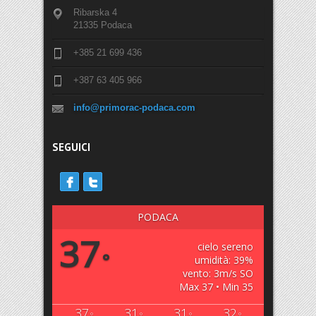
Ribarska 4
21335 Podaca
+385 21 699 436
+387 63 405 966
info@primorac-podaca.com
SEGUICI
PODACA
37
cielo sereno
°
umidità: 39%
vento: 3m/s SO
Max 37 • Min 35
37
31
31
32
°
°
°
°